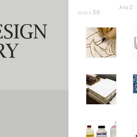
A to Z
50
Select