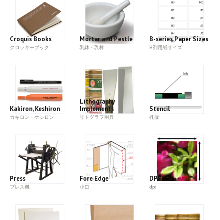
Croquis Books
Mortar and Pestle
B-series Paper Sizes
クロッキーブック
乳鉢・乳棒
B列用紙サイズ
Lithography
Kakiron, Keshiron
Implements
Stencil
カキロン・ケシロン
リトグラフ用具
孔版
Press
Fore Edge
DPI
プレス機
小口
dpi