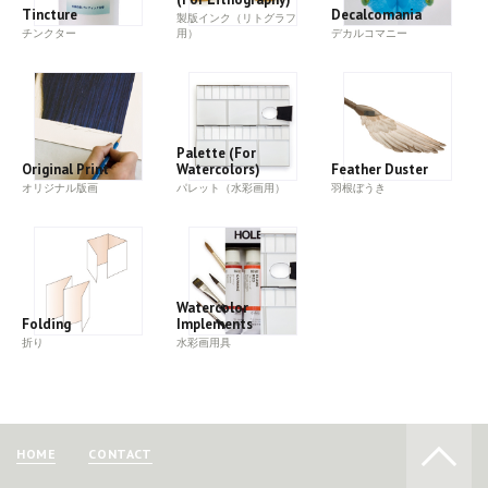
Tincture
Decalcomania
製版インク（リトグラフ
チンクター
用）
デカルコマニー
Palette (For
Original Print
Watercolors)
Feather Duster
オリジナル版画
パレット（水彩画用）
羽根ぼうき
Watercolor
Folding
Implements
折り
水彩画用具
HOME
CONTACT