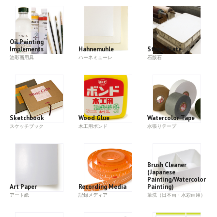
Oil Painting
Implements
Hahnemuhle
Stone Plate
油彩画用具
ハーネミューレ
石版石
Sketchbook
Wood Glue
Watercolor Tape
スケッチブック
木工用ボンド
水張りテープ
Brush Cleaner
(Japanese
Painting/Watercolor
Art Paper
Recording Media
Painting)
アート紙
記録メディア
筆洗（日本画・水彩画用）