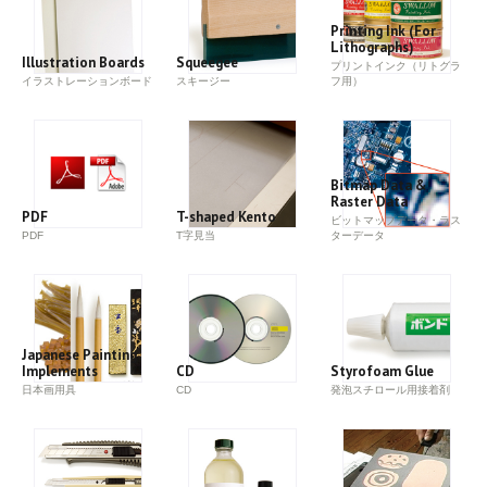
Printing Ink (For
Lithographs)
Illustration Boards
Squeegee
プリントインク（リトグラ
イラストレーションボード
スキージー
フ用）
Bitmap Data &
Raster Data
PDF
T-shaped Kento
ビットマップデータ・ラス
PDF
T字見当
ターデータ
Japanese Painting
Implements
CD
Styrofoam Glue
日本画用具
CD
発泡スチロール用接着剤