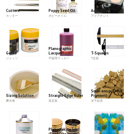
Cutters
Poppy Seed Oil
Aquatint
カッター
ポピーオイル
アクアチント
Planographic
Gesso
Lacquer
T-Squares
ジェッソ
平版用ラッカー
T定規
Suihi-enogu (Mud
Sizing Solution
Straight Edge Ruler
Pigment)
礬水液
直定規
水干絵具
Platemaking Ink
(For Lithography)