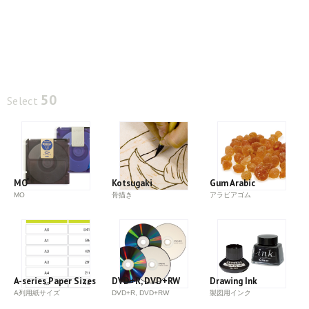
50
Select
MO
Kotsugaki
Gum Arabic
MO
骨描き
アラビアゴム
A-series Paper Sizes
DVD+R, DVD+RW
Drawing Ink
A列用紙サイズ
DVD+R, DVD+RW
製図用インク