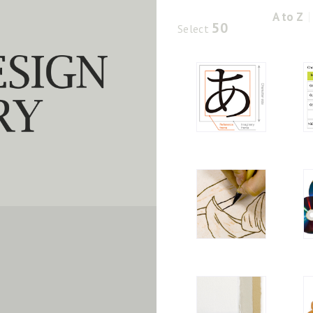
A to Z
50
Select