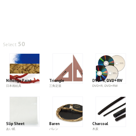
50
Select
Nihonga Paint
Triangle
DVD+R, DVD+RW
日本画絵具
三角定規
DVD+R, DVD+RW
Slip Sheet
Baren
Charcoal
あい紙
バレン
木炭