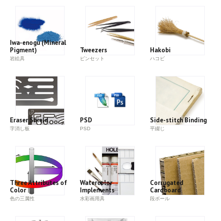
Iwa-enogu (Mineral
Pigment)
Tweezers
Hakobi
岩絵具
ピンセット
ハコビ
Eraser Shield
PSD
Side-stitch Binding
字消し板
PSD
平綴じ
Three Attributes of
Watercolor
Corrugated
Color
Implements
Cardboard
色の三属性
水彩画用具
段ボール