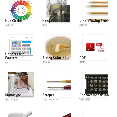
Hue Circle
Honga
Line-drawing Brush
色相環
本画
線描筆
Headers and
Footers
Sizing Solution
PDF
柱
礬水液
PDF
Monotype
Scraper
Photocomposition
モノタイプ
スクレーパー
写真植字