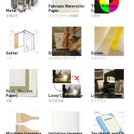
Fabriano Watercolor
Three Primary
Metal Type
Paper
Colors
金属活字
ファブリアーノ水彩紙
三原色
Gutter
Engraving
Screen
ノド
エングレーヴィング
スクリーン
Yoshi (Western
Paper)
Lossy Compression
Lithographs
洋紙
非可逆圧縮
リトグラフ
Mizubake (Japanese
Imitation Japanese
Ten (Head) and Chi