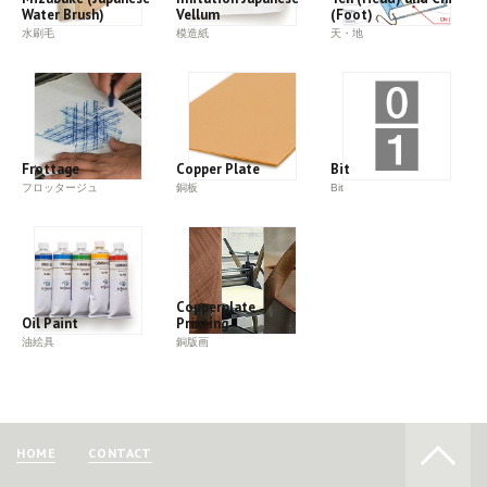
Water Brush)
Vellum
(Foot)
水刷毛
模造紙
天・地
Frottage
Copper Plate
Bit
フロッタージュ
銅板
Bit
Copperplate
Oil Paint
Printing
油絵具
銅版画
HOME
CONTACT