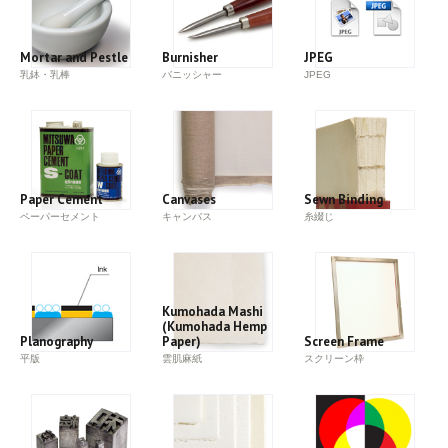
Mortar and Pestle
Burnisher
JPEG
乳鉢・乳棒
バニッシャー
JPEG
Paper Cement
Canvases
Sewn Binding
ペーパーセメント
キャンバス
糸綴じ
Kumohada Mashi
(Kumohada Hemp
Planography
Paper)
Screen Frame
平版
雲肌麻紙
スクリーン枠