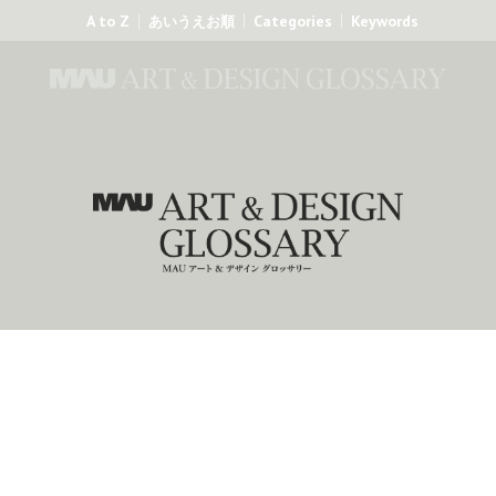
A to Z
Categories
Keywords
あいうえお順