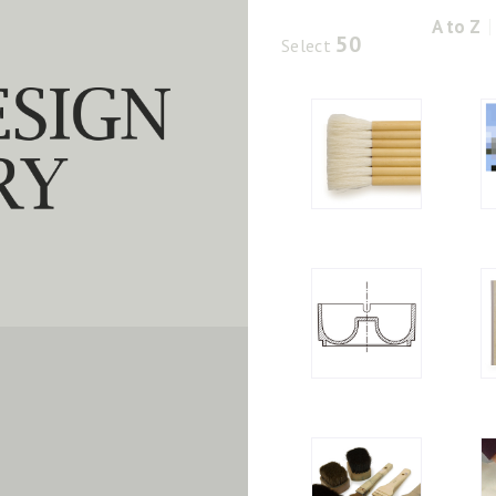
A to Z
50
Select